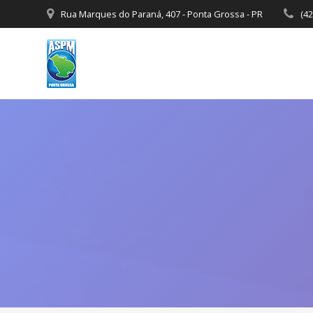
Rua Marques do Paraná, 407 - Ponta Grossa - PR
(4